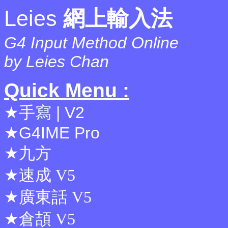
Leies
網上輸入法
G4 Input Method Online
by Leies Chan
Quick Menu :
★
手寫
|
V2
★
G4IME Pro
★
九方
★
速成
V5
★
廣東話
V5
★
倉頡
V5