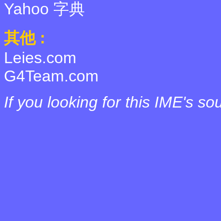
Yahoo 字典
其他 :
Leies.com
G4Team.com
If you looking for this IME's s