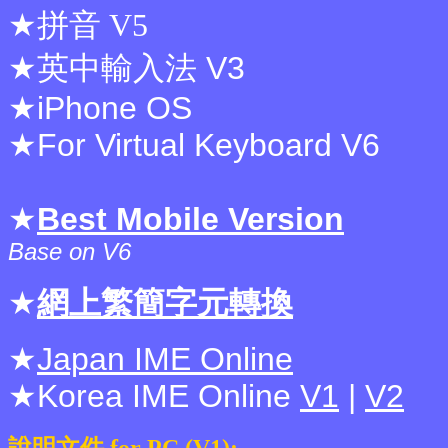
★
拼音
V5
★
英中輸入法
V3
★
iPhone OS
★
For Virtual Keyboard
V6
★
Best Mobile Version
Base on V6
★
網上繁簡字元轉換
★
Japan IME Online
★Korea IME Online
V1
|
V2
說明文件 for PC (V1):